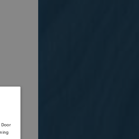
. Door
mming