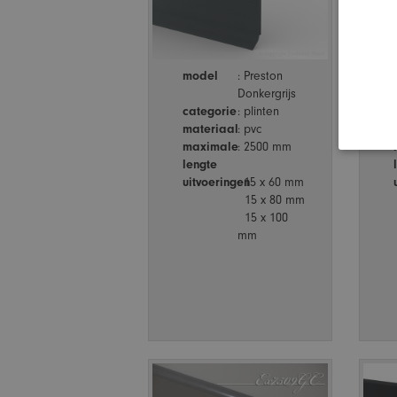
model
: Preston
Donkergrijs
categorie
: plinten
materiaal
: pvc
maximale
: 2500 mm
lengte
uitvoeringen
: 15 x 60 mm
15 x 80 mm
15 x 100
mm