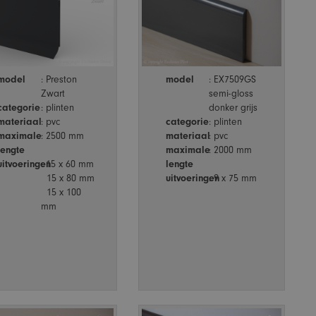
model
: Preston
model
: EX7509GS
Zwart
semi-gloss
categorie
: plinten
donker grijs
materiaal
: pvc
categorie
: plinten
maximale
: 2500 mm
materiaal
: pvc
lengte
maximale
: 2000 mm
uitvoeringen
: 15 x 60 mm
lengte
15 x 80 mm
uitvoeringen
: 9 x 75 mm
15 x 100
mm