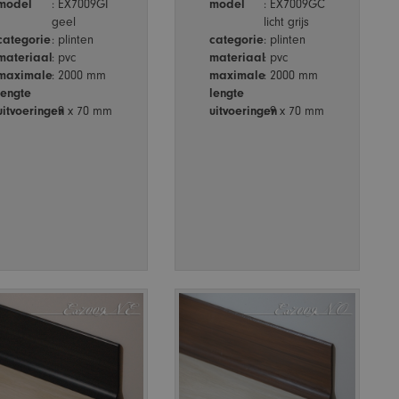
model
: EX7009GI
model
: EX7009GC
geel
licht grijs
categorie
: plinten
categorie
: plinten
materiaal
: pvc
materiaal
: pvc
maximale
: 2000 mm
maximale
: 2000 mm
lengte
lengte
uitvoeringen
: 9 x 70 mm
uitvoeringen
: 9 x 70 mm