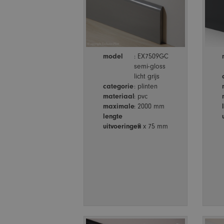
model
: EX7509GC
semi-gloss
licht grijs
categorie
: plinten
materiaal
: pvc
maximale
: 2000 mm
lengte
uitvoeringen
: 9 x 75 mm