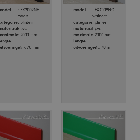
model
: EX7009NE
model
: EX7009NO
zwart
walnoot
categorie
: plinten
categorie
: plinten
materiaal
: pvc
materiaal
: pvc
maximale
: 2000 mm
maximale
: 2000 mm
lengte
lengte
uitvoeringen
: 9 x 70 mm
uitvoeringen
: 9 x 70 mm