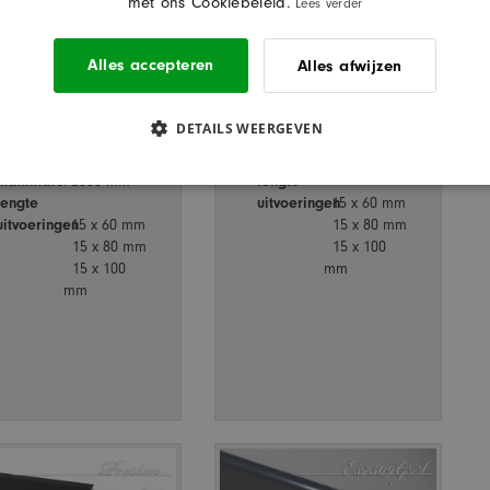
met ons Cookiebeleid.
Lees verder
Alles accepteren
Alles afwijzen
model
: Preston
model
: Preston Wit
Lichtgrijs
categorie
: plinten
DETAILS WEERGEVEN
categorie
: plinten
materiaal
: pvc
materiaal
: pvc
maximale
: 2500 mm
maximale
: 2500 mm
lengte
lengte
uitvoeringen
: 15 x 60 mm
uitvoeringen
: 15 x 60 mm
15 x 80 mm
15 x 80 mm
15 x 100
15 x 100
mm
mm