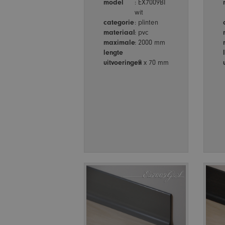
model
: EX7009BI
wit
categorie
: plinten
materiaal
: pvc
maximale
: 2000 mm
lengte
uitvoeringen
: 9 x 70 mm