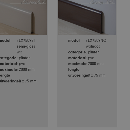
model
: EX7509BI
model
: EX7509NO
semi-gloss
walnoot
wit
categorie
: plinten
categorie
: plinten
materiaal
: pvc
materiaal
: pvc
maximale
: 2000 mm
maximale
: 2000 mm
lengte
lengte
uitvoeringen
: 9 x 75 mm
uitvoeringen
: 9 x 75 mm