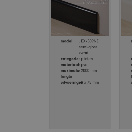
model
: EX7509NE
semi-gloss
zwart
categorie
: plinten
materiaal
: pvc
maximale
: 2000 mm
lengte
uitvoeringen
: 9 x 75 mm