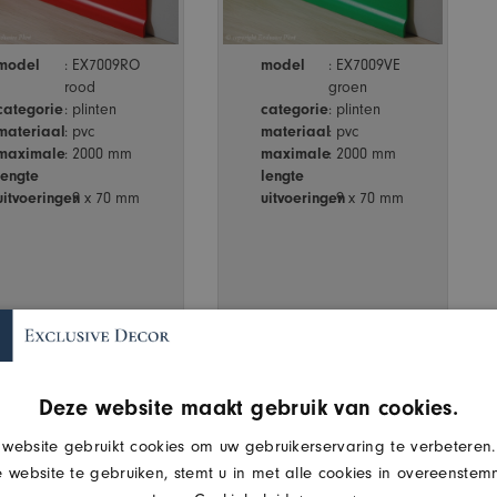
model
: EX7009RO
model
: EX7009VE
rood
groen
categorie
: plinten
categorie
: plinten
materiaal
: pvc
materiaal
: pvc
maximale
: 2000 mm
maximale
: 2000 mm
lengte
lengte
uitvoeringen
: 9 x 70 mm
uitvoeringen
: 9 x 70 mm
Deze website maakt gebruik van cookies.
website gebruikt cookies om uw gebruikerservaring te verbeteren
 website te gebruiken, stemt u in met alle cookies in overeenste