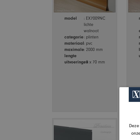
model
: EX7009NC
lichte
walnoot
categorie
: plinten
materiaal
: pvc
maximale
: 2000 mm
lengte
uitvoeringen
: 9 x 70 mm
Deze 
onze