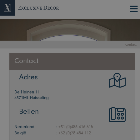
contact
Contact
Adres
De Heinen 11
5371ML Huisseling
Bellen
Nederland
:
+31 (0)486 416 615
België
:
+32 (0)78 484 112