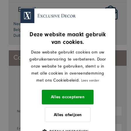
E-mail
Nederland
:
info@exclusivedecor.nl
België
:
info@exclusivedecor.be
Deze website maakt gebruik
Duitsland
:
info@exclusivedecor.de
van cookies.
Deze website gebruikt cookies om uw
Contactformulier
gebruikerservaring te verbeteren. Door
onze website te gebruiken, stemt u in
met alle cookies in overeenstemming
Heeft u een vraag of wilt u wat extra informatie over
met ons Cookiebeleid.
Lees verder
onze producten? Vul dan het onderstaande formulier
in of mail ons via info@exclusivedecor.nl.
Alles accepteren
Naam
Alles afwijzen
E-mail