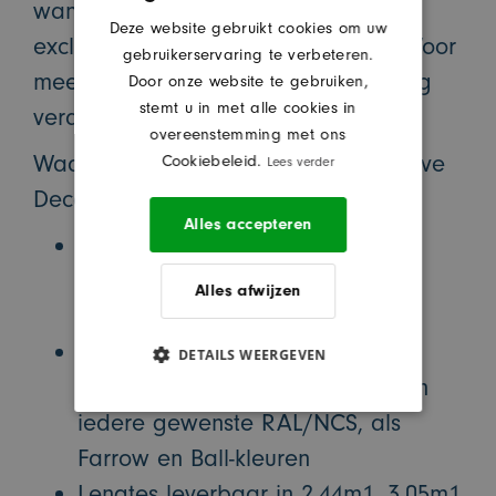
wandpanelen. Hiermee creëert u
Deze website gebruikt cookies om uw
exclusiviteit en haalt u sfeer in huis. Voor
gebruikerservaring te verbeteren.
meer informatie verwijzen wij u graag
Door onze website te gebruiken,
stemt u in met alle cookies in
verder op onze website.
overeenstemming met ons
Waarom zou u nog meer voor Exclusive
Cookiebeleid.
Lees verder
Decor kiezen?
Alles accepteren
Keuze uit producten van MDF,
meranti, eiken, grenen, fineer,
Alles afwijzen
aluminium, RVS en PVC
Keuze uit dubbel gegrond,
DETAILS WEERGEVEN
voorgelakt of volledig afgelakt in
iedere gewenste RAL/NCS, als
Farrow en Ball-kleuren
Lengtes leverbaar in 2.44m1, 3.05m1