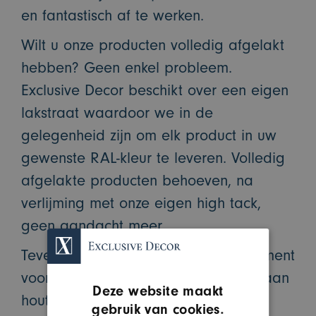
en fantastisch af te werken.
Wilt u onze producten volledig afgelakt
hebben? Geen enkel probleem.
Exclusive Decor beschikt over een eigen
lakstraat waardoor we in de
gelegenheid zijn om elk product in uw
gewenste RAL-kleur te leveren. Volledig
afgelakte producten behoeven, na
verlijming met onze eigen high tack,
geen aandacht meer.
Tevens hebben wij een groot assortiment
voor uw wandcollectie. Denk hierbij aan
Deze website maakt
houten, leren, structuur en hexagon
gebruik van cookies.