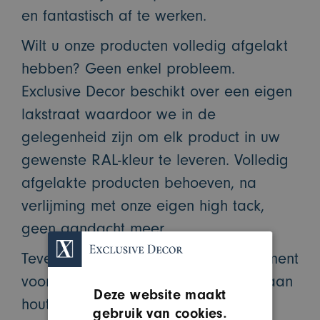
en fantastisch af te werken.
Wilt u onze producten volledig afgelakt
hebben? Geen enkel probleem.
Exclusive Decor beschikt over een eigen
lakstraat waardoor we in de
gelegenheid zijn om elk product in uw
gewenste RAL-kleur te leveren. Volledig
afgelakte producten behoeven, na
verlijming met onze eigen high tack,
geen aandacht meer.
Tevens hebben wij een groot assortiment
voor uw wandcollectie. Denk hierbij aan
Deze website maakt
houten, leren, structuur en hexagon
gebruik van cookies.