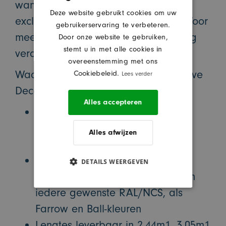
wandpanelen. Hiermee creëert u
Deze website gebruikt cookies om uw
exclusiviteit en haalt u sfeer in huis. Voor
gebruikerservaring te verbeteren.
meer informatie verwijzen wij u graag
Door onze website te gebruiken,
stemt u in met alle cookies in
verder op onze website.
overeenstemming met ons
Waarom zou u nog meer voor Exclusive
Cookiebeleid.
Lees verder
Decor kiezen?
Alles accepteren
Keuze uit producten van MDF,
meranti, eiken, grenen, fineer,
Alles afwijzen
aluminium, RVS en PVC
Keuze uit dubbel gegrond,
DETAILS WEERGEVEN
voorgelakt of volledig afgelakt in
iedere gewenste RAL/NCS, als
Farrow en Ball-kleuren
Lengtes leverbaar in 2.44m1, 3.05m1