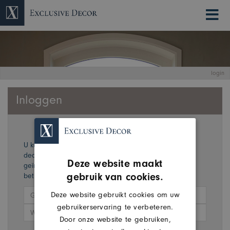
×
login
Inloggen
U kunt hier inloggen als u bij ons een account hebt als
dealer. Heeft u nog geen account maar bent u wel
Deze website maakt
geïnterreseerd dan kunt u zich aanmelden door op de
gebruik van cookies.
betreffende knop te drukken.
Deze website gebruikt cookies om uw
gebruikerservaring te verbeteren.
Door onze website te gebruiken,