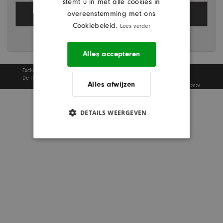
stemt u in met alle cookies in
overeenstemming met ons
Cookiebeleid.
Lees verder
Wachtwoord vergeten?
Alles accepteren
Exclusive Decor
De Heinen 11 - 5371 MJ te Huisseling
Alles afwijzen
privacy policy
| Copyright 2011 - 2026
DETAILS WEERGEVEN